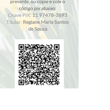
presente, ou copie e cole o
código pix abaixo:
Chave PIX:
11 97478-3893
Titular:
Regiane Maria Santos
de Sousa